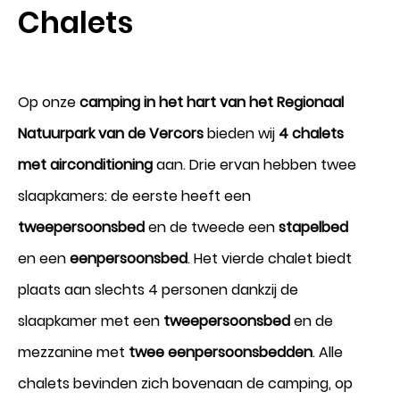
Chalets
Aankomst
Op onze
camping in het hart van het Regionaal
10
Natuurpark van de Vercors
bieden wij
4 chalets
met airconditioning
aan. Drie ervan hebben twee
Augustus 2026
slaapkamers: de eerste heeft een
Vertrek
tweepersoonsbed
en de tweede een
stapelbed
11
en een
eenpersoonsbed
. Het vierde chalet biedt
plaats aan slechts 4 personen dankzij de
Augustus 2026
slaapkamer met een
tweepersoonsbed
en de
mezzanine met
twee eenpersoonsbedden
. Alle
chalets bevinden zich bovenaan de camping, op