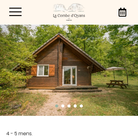
Camping La Combe
d'Oyans
Van 3 april tot en met 20 september 2026
heten wij u van harte welkom op onze
camping in het Regionaal Natuurpark van de
Vercors, Camping La Combe d'Oyans! Kom
met familie, vrienden of met z'n tweetjes
genieten van onze 3-sterrencamping in het
hart van de Vercors.
4 - 5 mens.