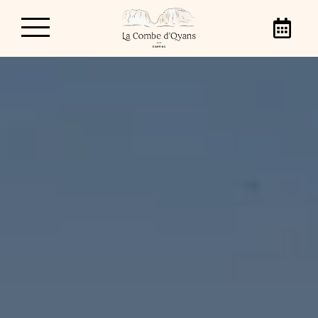
Camping La Combe
d'Oyans
Van 3 april tot en met 20 september 2026
heten wij u van harte welkom op onze
camping in het Regionaal Natuurpark van de
Vercors, Camping La Combe d'Oyans! Kom
met familie, vrienden of met z'n tweetjes
genieten van onze 3-sterrencamping in het
hart van de Vercors.